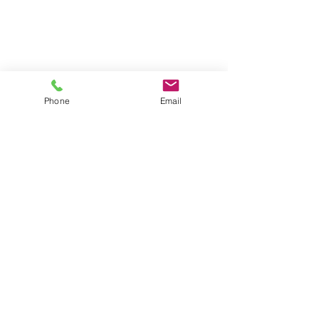
Contact
met EKootree
Phone
Email
EKootree Utrecht
Bekkerstraat 19
3572 SB Utrecht
+31(0)6.53797686
KvK
53444264
BTW-ID NL001975507B28
EKootree Amsterdam
Saxen Weimarlaan 28 - IV