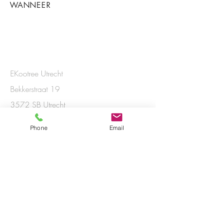
WANNEER
Contact
met EKootree
EKootree Utrecht
Bekkerstraat 19
3572 SB Utrecht
+31(0)6.53797686
Phone
Email
KvK
53444264
BTW-ID NL001975507B28
EKootree Amsterdam
Saxen Weimarlaan 28 - IV